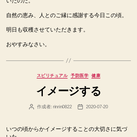
いたのだ。
自然の恵み、人とのご縁に感謝する今日この頃。
明日も収穫させていただきます。
おやすみなさい。
カ
スピリチュアル
予防医学
健康
テ
イメージする
ゴ
リ
ー
作成者:
rinrin0822
2020-07-20
投
投
稿
稿
者
日
いつの頃からかイメージすることの大切さに気づ
いた。