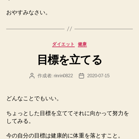
おやすみなさい。
カ
ダイエット
健康
テ
目標を立てる
ゴ
リ
ー
作成者:
rinrin0822
2020-07-15
投
投
稿
稿
者
日
どんなことでもいい。
ちょっとした目標を立ててそれに向かって努力を
してみる。
今の自分の目標は健康的に体重を落とすこと。