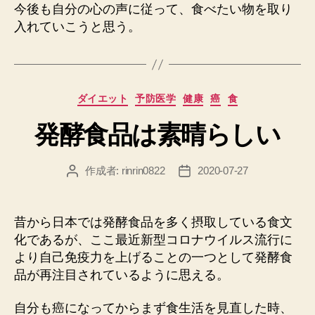
今後も自分の心の声に従って、食べたい物を取り
入れていこうと思う。
カ
ダイエット
予防医学
健康
癌
食
テ
発酵食品は素晴らしい
ゴ
リ
ー
作成者:
rinrin0822
2020-07-27
投
投
稿
稿
者
日
昔から日本では発酵食品を多く摂取している食文
化であるが、ここ最近新型コロナウイルス流行に
より自己免疫力を上げることの一つとして発酵食
品が再注目されているように思える。
自分も癌になってからまず食生活を見直した時、