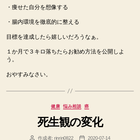
・痩せた自分を想像する
・腸内環境を徹底的に整える
目標を達成したら嬉しいだろうなぁ。
１か月で３キロ落ちたらお勧め方法を公開しよ
う。
おやすみなさい。
カ
健康
悩み相談
癌
テ
死生観の変化
ゴ
リ
ー
作成者:
rinrin0822
2020-07-14
投
投