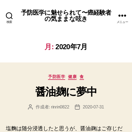
予防医学に魅せられて〜癌経験者
の気ままな呟き
検索
メニュー
月:
2020年7月
カ
予防医学
健康
食
テ
醤油麹に夢中
ゴ
リ
ー
作成者:
rinrin0822
2020-07-31
投
投
稿
稿
者
日
塩麴は随分浸透したと思うが、醤油麹はご存じだ