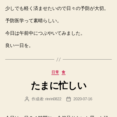
少しでも軽く済ませたいので日々の予防が大切。
予防医学って素晴らしい。
今日は午前中につぶやいてみました。
良い一日を。
カ
日常
食
テ
たまに忙しい
ゴ
リ
ー
作成者:
rinrin0822
2020-07-16
投
投
稿
稿
者
日