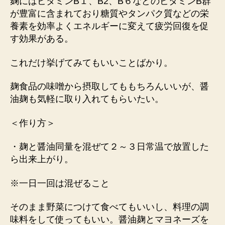
麹にはビタミンB１、B2、B６などのビタミンB群
が豊富に含まれており糖質やタンパク質などの栄
養素を効率よくエネルギーに変えて疲労回復を促
す効果がある。
これだけ挙げてみてもいいことばかり。
麹食品の味噌から摂取してももちろんいいが、醤
油麹も気軽に取り入れてもらいたい。
＜作り方＞
・麹と醤油同量を混ぜて２～３日常温で放置した
ら出来上がり。
※一日一回は混ぜること
そのまま野菜につけて食べてもいいし、料理の調
味料をして使ってもいい。醤油麹とマヨネーズを