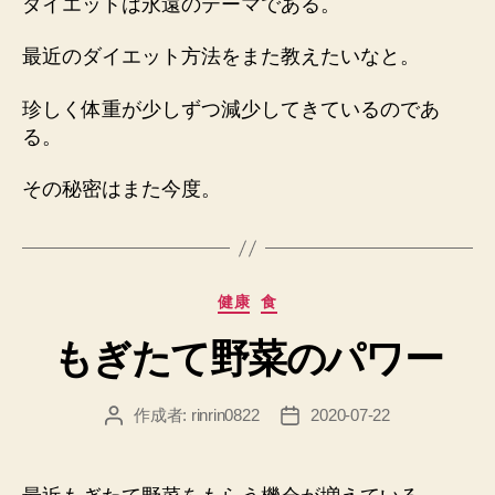
ダイエットは永遠のテーマである。
最近のダイエット方法をまた教えたいなと。
珍しく体重が少しずつ減少してきているのであ
る。
その秘密はまた今度。
カ
健康
食
テ
もぎたて野菜のパワー
ゴ
リ
ー
作成者:
rinrin0822
2020-07-22
投
投
稿
稿
者
日