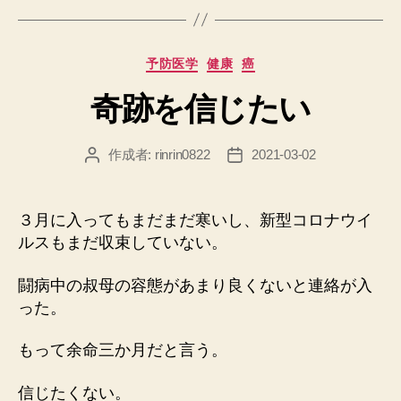
カ
予防医学
健康
癌
テ
奇跡を信じたい
ゴ
リ
ー
作成者:
rinrin0822
2021-03-02
投
投
稿
稿
者
日
３月に入ってもまだまだ寒いし、新型コロナウイ
ルスもまだ収束していない。
闘病中の叔母の容態があまり良くないと連絡が入
った。
もって余命三か月だと言う。
信じたくない。