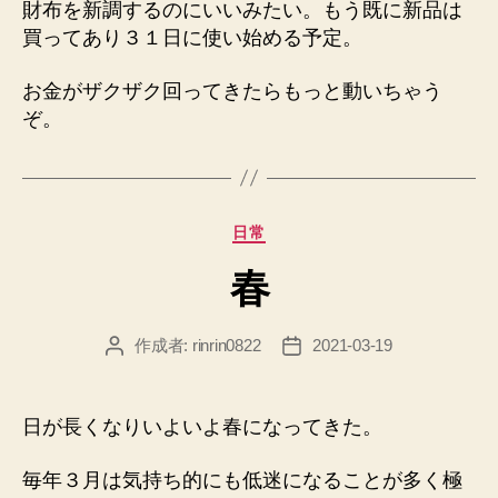
財布を新調するのにいいみたい。もう既に新品は
買ってあり３１日に使い始める予定。
お金がザクザク回ってきたらもっと動いちゃう
ぞ。
カ
日常
テ
春
ゴ
リ
ー
作成者:
rinrin0822
2021-03-19
投
投
稿
稿
者
日
日が長くなりいよいよ春になってきた。
毎年３月は気持ち的にも低迷になることが多く極