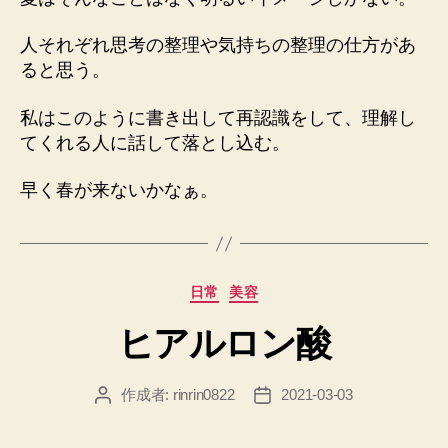
人それぞれ思考の整理や気持ちの整理の仕方があ
ると思う。
私はこのように書き出して再認識をして、理解し
てくれる人に話して落とし込む。
早く春が来ないかなぁ。
カ
日常
美容
テ
ヒアルロン酸
ゴ
リ
ー
作成者:
rinrin0822
2021-03-03
投
投
稿
稿
者
日