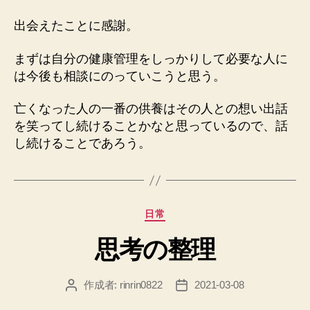
出会えたことに感謝。
まずは自分の健康管理をしっかりして必要な人に
は今後も相談にのっていこうと思う。
亡くなった人の一番の供養はその人との想い出話
を笑ってし続けることかなと思っているので、話
し続けることであろう。
カ
日常
テ
思考の整理
ゴ
リ
ー
作成者:
rinrin0822
2021-03-08
投
投
稿
稿