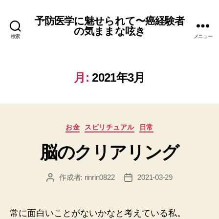
予防医学に魅せられて〜癌経験者
の気ままな呟き
検索
メニュー
月:
2021年3月
カ
お金
スピリチュアル
日常
テ
脳のクリアリング
ゴ
リ
ー
作成者:
rinrin0822
2021-03-29
投
投
稿
稿
者
日
常に面白いことがないかなと考えている私。