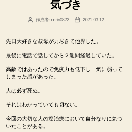
気づき
ゴ
リ
ー
作成者:
rinrin0822
2021-03-12
投
投
稿
稿
者
日
先日大好きな叔母が力尽きて他界した。
最後に電話で話してから２週間経過していた。
高齢ではあったので免疫力も低下し一気に弱って
しまった感があった。
人は必ず死ぬ。
それはわかっていても切ない。
今回の大切な人の癌治療において自分なりに気づ
いたことがある。