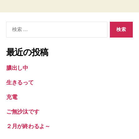
検
索
対
象:
最近の投稿
膿出し中
生きるって
充電
ご無沙汰です
２月が終わるよ～