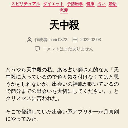
カ
スピリチュアル
ダイエット
予防医学
健康
占い
婚活
テ
恋愛
ゴ
リ
天中殺
ー
作成者:
rinrin0822
2022-02-03
投
投
稿
稿
天
コメントはまだありません
者
日
中
殺
へ
どうやら天中殺の私。ある占い師さん的な人「天
の
中殺に入っているので色々気を付けなくてはと思
うかもしれないが、出会いの神風が吹いているの
で節分までの出会いを大切にしてください。」と
クリスマスに言われた。
そこで登録していた出会い系アプリを一か月真剣
にやってみた。