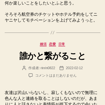
何か楽しいことをしたいとふと思う。
そろそろ航空券のチケットやホテル予約をしてニ
ヤニヤしてモチベーションを上げてみようっと。
カ
婚活
恋愛
日常
テ
誰かと繋がること
ゴ
リ
ー
作成者:
rinrin0822
2022-02-12
投
投
稿
稿
誰
コメントはまだありません
者
日
か
と
繋
友達は沢山いらないし、寂しくもないので無理に
が
色んな人と連絡を取ることはしないのだが、あま
る
りに人と話さないと表情筋が低下するので会いた