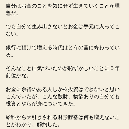
あ
自分はお金のことを気にせず生きていくことが理
れ
想だ。
こ
れ
でも自分で生み出さないとお金は手元に入ってこ
へ
ない。
の
銀行に預けて増える時代はとうの昔に終わってい
る。
そんなことに気づいたのが恥ずかしいことに５年
前位かな。
お金に余裕のある人しか株投資はできないと思い
こんでいたが、こんな散財、物欲ありの自分でも
投資とやらが身についてきた。
給料から天引きされる財形貯蓄は何も増えないこ
とがわかり、解約した。