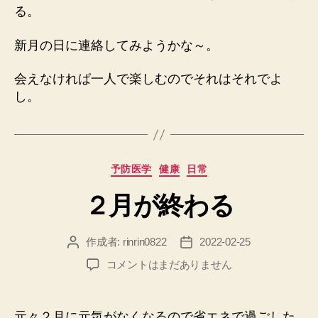
る。
新月の日に連絡してみようかな～。
会えなければ一人で楽しむのでそれはそれでよ
し。
カ
予防医学
健康
日常
テ
２月が終わる
ゴ
リ
ー
作成者:
rinrin0822
2022-02-25
投
投
稿
稿
２
コメントはまだありません
者
日
月
が
終
元々２月に元気がなくなるので省エネで過ごした