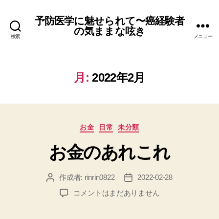
予防医学に魅せられて〜癌経験者
の気ままな呟き
検索
メニュー
月:
2022年2月
カ
お金
日常
未分類
テ
お金のあれこれ
ゴ
リ
ー
作成者:
rinrin0822
2022-02-28
投
投
稿
稿
お
コメントはまだありません
者
日
金
の