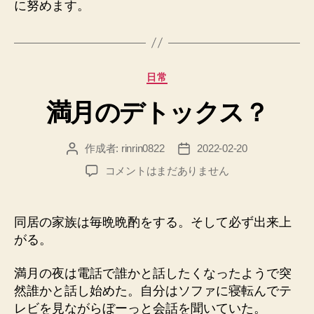
に努めます。
カ
日常
テ
満月のデトックス？
ゴ
リ
ー
作成者:
rinrin0822
2022-02-20
投
投
稿
稿
満
コメントはまだありません
者
日
月
の
デ
同居の家族は毎晩晩酌をする。そして必ず出来上
ト
がる。
ッ
ク
満月の夜は電話で誰かと話したくなったようで突
ス？
然誰かと話し始めた。自分はソファに寝転んでテ
へ
レビを見ながらぼーっと会話を聞いていた。
の