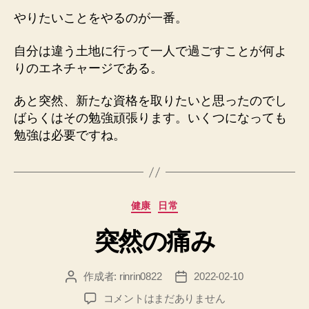
やりたいことをやるのが一番。
自分は違う土地に行って一人で過ごすことが何よ
りのエネチャージである。
あと突然、新たな資格を取りたいと思ったのでし
ばらくはその勉強頑張ります。いくつになっても
勉強は必要ですね。
カ
健康
日常
テ
突然の痛み
ゴ
リ
ー
作成者:
rinrin0822
2022-02-10
投
投
稿
稿
突
コメントはまだありません
者
日