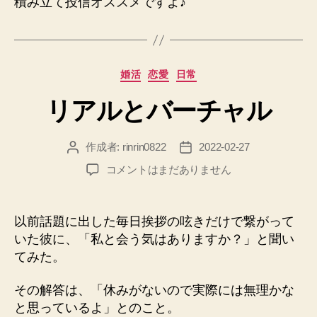
積み立て投信オススメですよ♪
カ
婚活
恋愛
日常
テ
リアルとバーチャル
ゴ
リ
ー
作成者:
rinrin0822
2022-02-27
投
投
稿
稿
リ
コメントはまだありません
者
日
ア
ル
と
以前話題に出した毎日挨拶の呟きだけで繋がって
バ
いた彼に、「私と会う気はありますか？」と聞い
ー
てみた。
チ
ャ
その解答は、「休みがないので実際には無理かな
ル
と思っているよ」とのこと。
へ