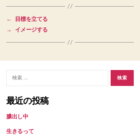
←
目標を立てる
→
イメージする
検
索
対
象:
最近の投稿
膿出し中
生きるって