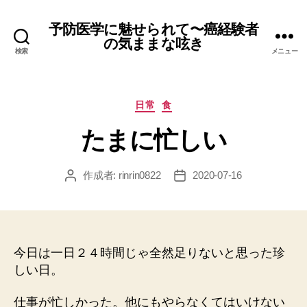
予防医学に魅せられて〜癌経験者
の気ままな呟き
検索
メニュー
カ
日常
食
テ
たまに忙しい
ゴ
リ
ー
作成者:
rinrin0822
2020-07-16
投
投
稿
稿
者
日
今日は一日２４時間じゃ全然足りないと思った珍
しい日。
仕事が忙しかった。他にもやらなくてはいけない