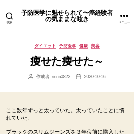
予防医学に魅せられて〜癌経験者
の気ままな呟き
検索
メニュー
カ
ダイエット
予防医学
健康
美容
テ
痩せた痩せた～
ゴ
リ
ー
作成者:
rinrin0822
2020-10-16
投
投
稿
稿
者
日
ここ数年ずっと太っていた。太っていたことに慣
れていた。
ブラックのスリムジーンズを３年位前に購入した