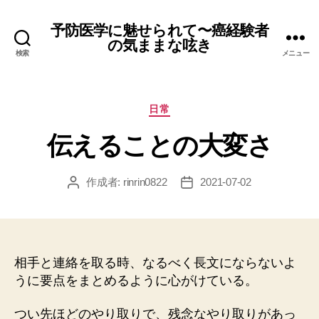
予防医学に魅せられて〜癌経験者
の気ままな呟き
検索
メニュー
カ
日常
テ
伝えることの大変さ
ゴ
リ
ー
作成者:
rinrin0822
2021-07-02
投
投
稿
稿
者
日
相手と連絡を取る時、なるべく長文にならないよ
うに要点をまとめるように心がけている。
つい先ほどのやり取りで、残念なやり取りがあっ