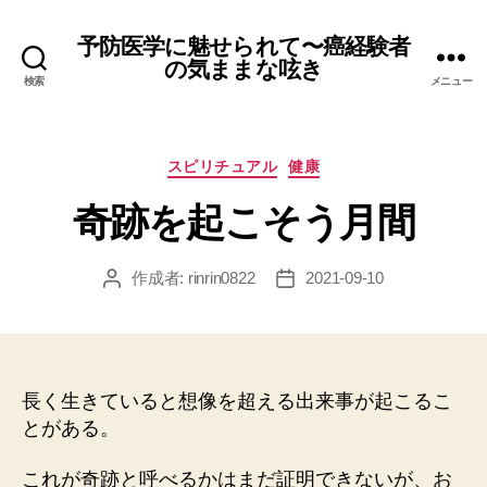
予防医学に魅せられて〜癌経験者
の気ままな呟き
検索
メニュー
カ
スピリチュアル
健康
テ
奇跡を起こそう月間
ゴ
リ
ー
作成者:
rinrin0822
2021-09-10
投
投
稿
稿
者
日
長く生きていると想像を超える出来事が起こるこ
とがある。
これが奇跡と呼べるかはまだ証明できないが、お