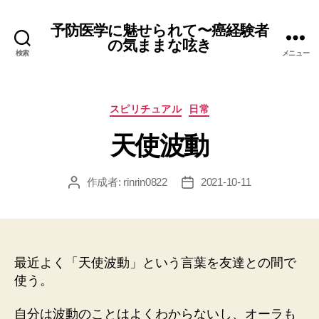
予防医学に魅せられて〜癌経験者
の気ままな呟き
検索
メニュー
カ
スピリチュアル
日常
テ
天使波動
ゴ
リ
ー
作成者:
rinrin0822
2021-10-11
投
投
稿
稿
者
日
最近よく「天使波動」という言葉を友達との間で
使う。
自分は波動のことはよくわからないし、オーラも