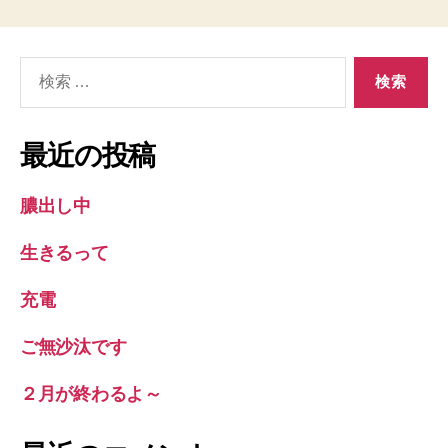
検
索
対
象:
最近の投稿
膿出し中
生きるって
充電
ご無沙汰です
２月が終わるよ～