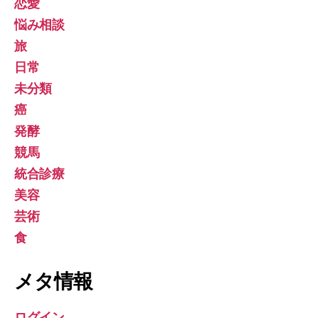
恋愛
悩み相談
旅
日常
未分類
癌
発酵
競馬
統合診療
美容
芸術
食
メタ情報
ログイン