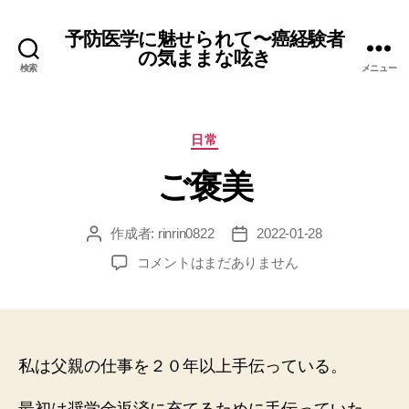
予防医学に魅せられて〜癌経験者
の気ままな呟き
検索
メニュー
カ
日常
テ
ご褒美
ゴ
リ
ー
作成者:
rinrin0822
2022-01-28
投
投
稿
稿
ご
コメントはまだありません
者
日
褒
美
へ
の
私は父親の仕事を２０年以上手伝っている。