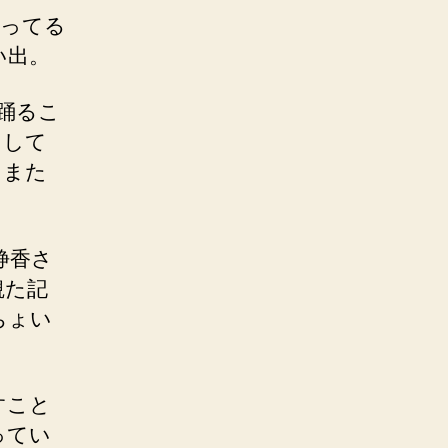
酔ってる
い出。
踊るこ
をして
てまた
静香さ
観た記
ちょい
すこと
ってい