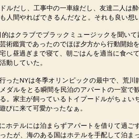
ドルだし、工事中の一車線だし、友達二人は
も人間やればできるんだなと。それも良い想
目的はクラブでブラックミュージックを聞いて
芸術鑑賞であったのでほぼ夕方から行動開始
宅し昼過ぎまで寝て、朝ごはんを適当に食べ
活動していた。
行ったNYは冬季オリンピックの最中で、荒川
メダルをとる瞬間を民泊のアパートの一室で
る。家主が飼っているトイプードルがちょい
遊びに来て可愛かったなぁ。
にホテルには泊まらずアパートを借りて過ご
ったが、海のある国はホテルを手配して泊ま