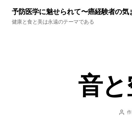
予防医学に魅せられて〜癌経験者の気
健康と食と美は永遠のテーマである
音と
作
投
稿
者