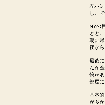
左ハン
し。で
NYの
とと、
朝に帰
夜から
最後に
んが金
憶があ
部屋に
基本的
が多か