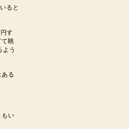
論いると
万円す
ぎて眺
るよう
はある
。
。
ともい