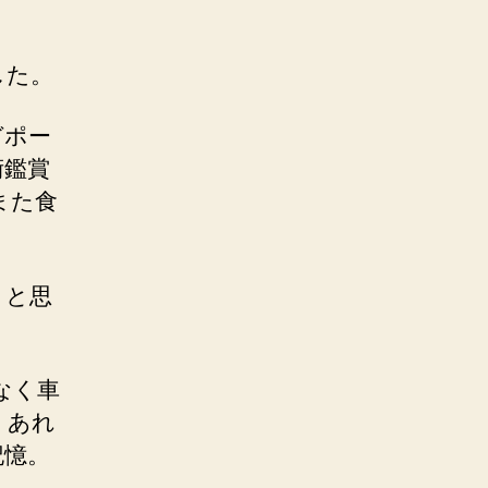
した。
ガポー
術鑑賞
また食
」と思
なく車
。あれ
記憶。