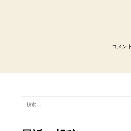
コメン
検
索
対
象: