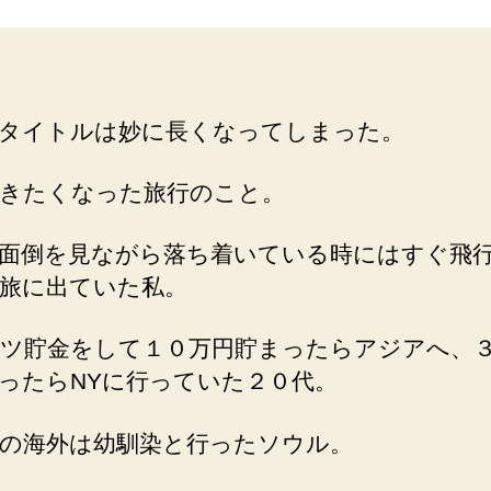
気
と
香
り
の
タイトルは妙に長くなってしまった。
記
憶
へ
きたくなった旅行のこと。
の
面倒を見ながら落ち着いている時にはすぐ飛
旅に出ていた私。
ツ貯金をして１０万円貯まったらアジアへ、
ったらNYに行っていた２０代。
の海外は幼馴染と行ったソウル。