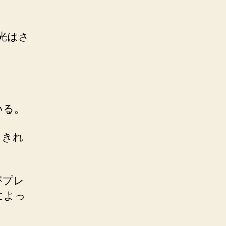
光はさ
いる。
しきれ
がプレ
によっ