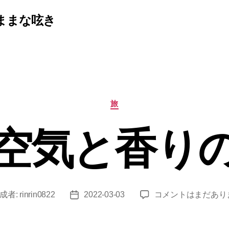
ままな呟き
カ
旅
テ
ゴ
空気と香り
リ
ー
音
成者:
rinrin0822
2022-03-03
コメントはまだあり
投
と
稿
空
日