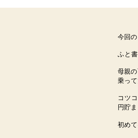
今回の
ふと書
母親の
乗って
コツコ
円貯ま
初めて