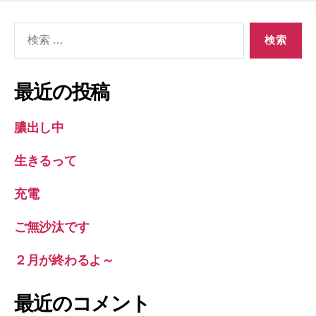
検
索
対
象:
最近の投稿
膿出し中
生きるって
充電
ご無沙汰です
２月が終わるよ～
最近のコメント