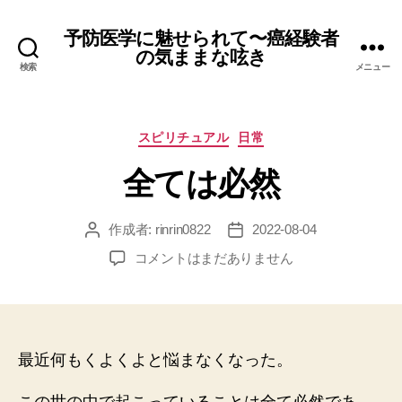
予防医学に魅せられて〜癌経験者
の気ままな呟き
検索
メニュー
カ
スピリチュアル
日常
テ
全ては必然
ゴ
リ
ー
作成者:
rinrin0822
2022-08-04
投
投
稿
稿
全
コメントはまだありません
者
日
て
は
必
然
へ
最近何もくよくよと悩まなくなった。
の