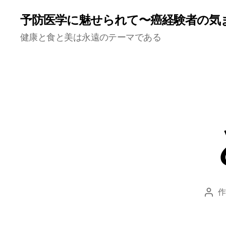
予防医学に魅せられて〜癌経験者の気
健康と食と美は永遠のテーマである
作
投
稿
者