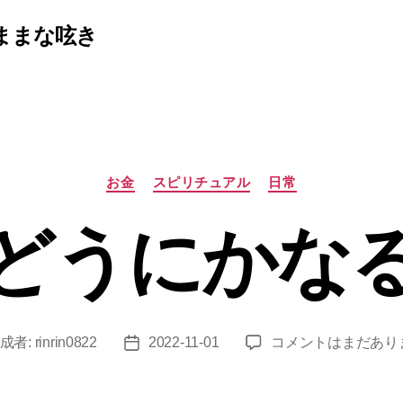
ままな呟き
カ
お金
スピリチュアル
日常
テ
ゴ
どうにかな
リ
ー
ど
成者:
rinrin0822
2022-11-01
コメントはまだあり
投
う
稿
に
日