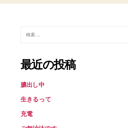
検
索
対
象:
最近の投稿
膿出し中
生きるって
充電