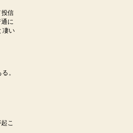
て投信
普通に
と凄い
ある。
。
が起こ