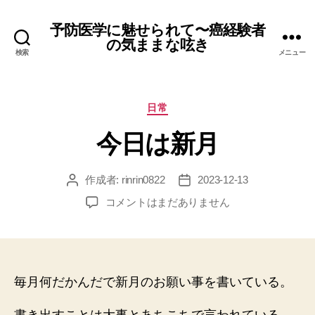
予防医学に魅せられて〜癌経験者
の気ままな呟き
検索
メニュー
カ
日常
テ
今日は新月
ゴ
リ
ー
作成者:
rinrin0822
2023-12-13
投
投
稿
稿
今
コメントはまだありません
者
日
日
は
新
月
へ
毎月何だかんだで新月のお願い事を書いている。
の